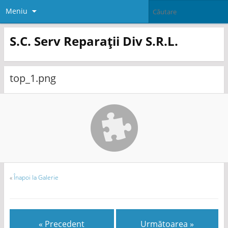
Meniu
S.C. Serv Reparații Div S.R.L.
top_1.png
«
Înapoi la Galerie
« Precedent
Următoarea »