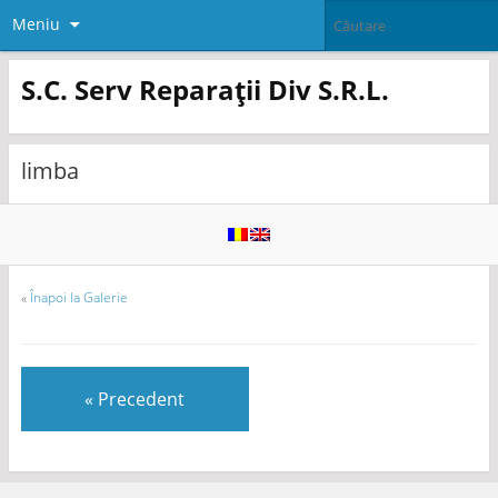
Meniu
S.C. Serv Reparații Div S.R.L.
limba
«
Înapoi la Galerie
« Precedent